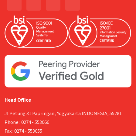
Head Office
Jl Petung 31 Papringan, Yogyakarta INDONESIA, 55281
Phone :
0274 - 553066
Fax :
0274 - 553055