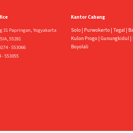
fice
Kantor Cabang
g 31 Papringan, Yogyakarta
Solo
|
Purwokerto
|
Tegal
|
B
Kulon Progo
|
Gunungkidul
|
IA, 55281
Boyolali
0274 - 553066
 - 553055