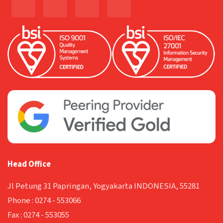
Head Office
Jl Petung 31 Papringan, Yogyakarta INDONESIA, 55281
Phone :
0274 - 553066
Fax :
0274 - 553055