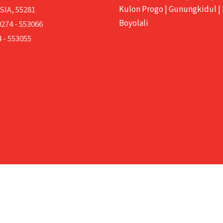
Kulon Progo
|
Gunungkidul
|
IA, 55281
Boyolali
0274 - 553066
 - 553055
© Designed & Developed by
PT. JEMBATAN CITRA NUSANTARA