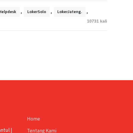
,
,
,
Helpdesk
LokerSolo
LokerJateng.
10731 kali
Home
antul
|
Tentang Kami