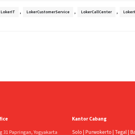
,
,
,
LokerIT
LokerCustomerService
LokerCallCenter
Loker
fice
Kantor Cabang
g 31 Papringan, Yogyakarta
Solo
|
Purwokerto
|
Tegal
|
B