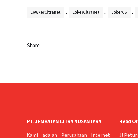
,
,
,
LowkerCitranet
LokerCitranet
LokerCS
Share
PT. JEMBATAN CITRA NUSANTARA
Head Of
Kami adalah Perusahaan Internet
Jl Petun