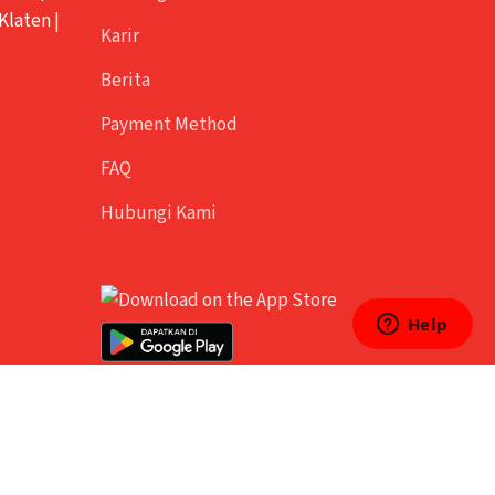
Klaten
|
Karir
Berita
Payment Method
FAQ
Hubungi Kami