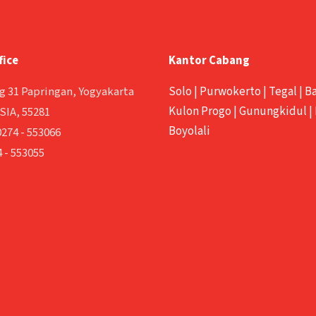
fice
Kantor Cabang
g 31 Papringan, Yogyakarta
Solo
|
Purwokerto
|
Tegal
|
B
Kulon Progo
|
Gunungkidul
|
IA, 55281
Boyolali
0274 - 553066
 - 553055