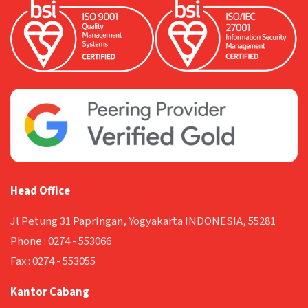
Head Office
Jl Petung 31 Papringan, Yogyakarta INDONESIA, 55281
Phone :
0274 - 553066
Fax :
0274 - 553055
Kantor Cabang