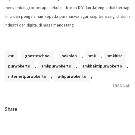
menyambangi beberapa sekolah di area DIY dan Jateng untuk berbagi
ilmu dan pengalaman kepada para siswa agar siap bersaing di dunia
industri dan digital di masa mendatang
,
,
,
,
,
csr
goestoschool
sekolah
smk
smkbisa
,
,
,
purwokerto
smkpurwokerto
smkbaktipurwokerto
,
,
internetpurwokerto
wifipurwokerto
1986 kali
Share